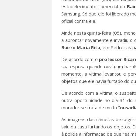
estabelecimento comercial no
Bai
Samsung. Só que ele foi liberado 
oficial contra ele.
Ainda nesta quinta-feira (05), meno
a aprontar novamente e invadiu o q
Bairro Maria Rita
, em Pedreiras p
De acordo com o
professor Ricar
sua esposa quando ouviu um barulh
momento, a vítima levantou e per
objetos que ele havia furtado do qui
De acordo com a vítima, o suspei
outra oportunidade no dia 31 do 
morador se trata de muita "
ousadi
As imagens das câmeras de segur
saiu da casa furtando os objetos. 
à polícia a informação de que realm