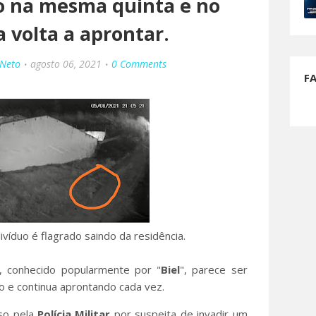
do na mesma quinta e no
 volta a aprontar.
 Neto
agosto 06, 2021
0 Comments
F
íduo é flagrado saindo da residência.
, conhecido popularmente por "
Biel
", parece ser
 e continua aprontando cada vez.
eso pela
Polícia Militar
por suspeita de invadir um