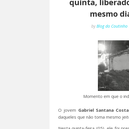
quinta, libera
mesmo dia
by
Blog do Coutinho
Momento em que o indiv
O jovem
Gabriel Santana Costa
daqueles que não toma mesmo jeito
Nesta quinta-feira (05), ele foi pr