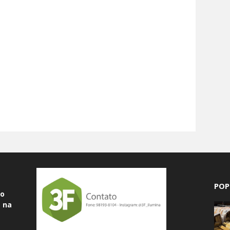
POP
do
 na