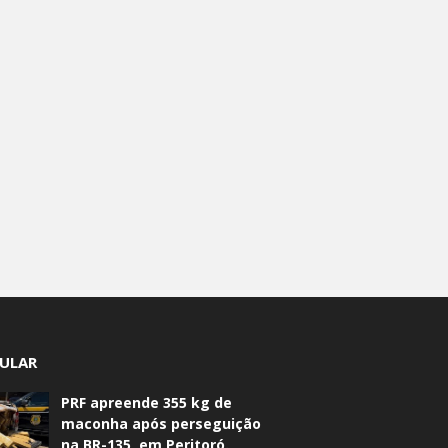
ULAR
PRF apreende 355 kg de
maconha após perseguição
na BR-135, em Peritoró.