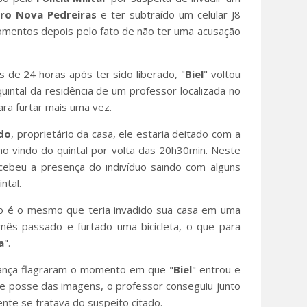
rro Nova Pedreiras
e ter subtraído um celular J8
momentos depois pelo fato de não ter uma acusação
s de 24 horas após ter sido liberado, "
Biel
" voltou
uintal da residência de um professor localizada no
ara furtar mais uma vez.
do
, proprietário da casa, ele estaria deitado com a
o vindo do quintal por volta das 20h30min. Neste
cebeu a presença do indivíduo saindo com alguns
ntal.
to é o mesmo que teria invadido sua casa em uma
mês passado e furtado uma bicicleta, o que para
a
".
ança flagraram o momento em que "
Biel
" entrou e
De posse das imagens, o professor conseguiu junto
ente se tratava do suspeito citado.