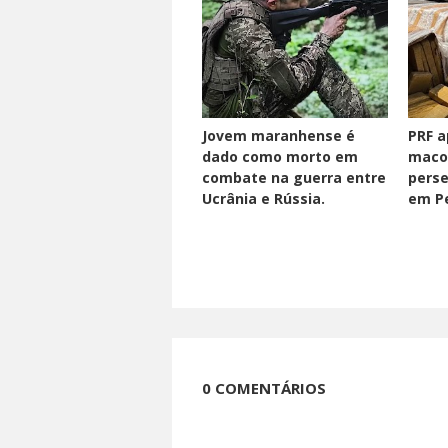
Jovem maranhense é
PRF a
dado como morto em
maco
combate na guerra entre
perse
Ucrânia e Rússia.
em Pe
0 COMENTÁRIOS