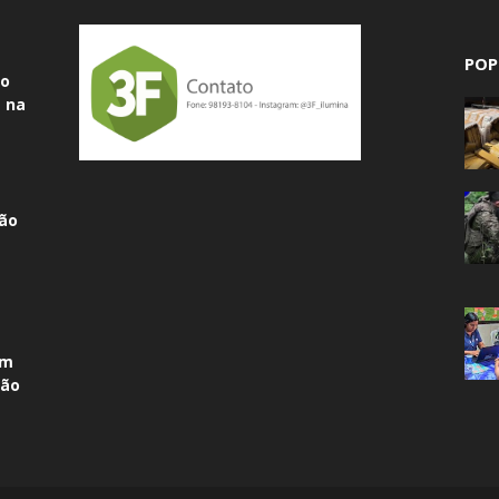
POP
do
 na
ão
am
não