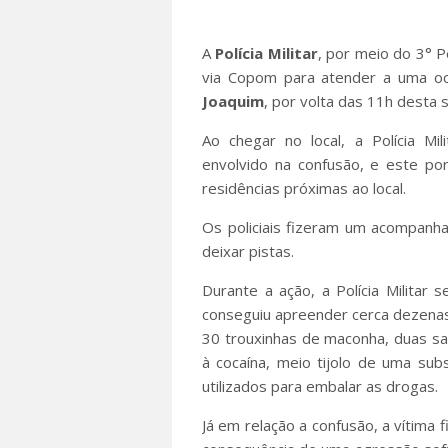
A
Polícia Militar
, por meio do 3° P
via Copom para atender a uma oc
Joaquim
, por volta das 11h desta s
Ao chegar no local, a Polícia Mi
envolvido na confusão, e este po
residências próximas ao local.
Os policiais fizeram um acompan
deixar pistas.
Durante a ação, a Polícia Milita
conseguiu apreender cerca dezenas
30 trouxinhas de maconha, duas s
à cocaína, meio tijolo de uma su
utilizados para embalar as drogas.
Já em relação a confusão, a vítima