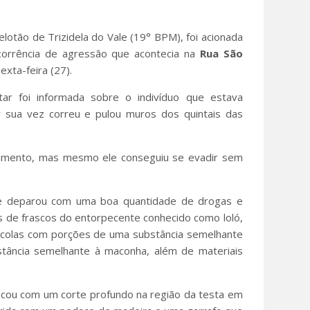
elotão de Trizidela do Vale (19° BPM), foi acionada
orrência de agressão que acontecia na
Rua São
exta-feira (27).
litar foi informada sobre o indivíduo que estava
r sua vez correu e pulou muros dos quintais das
hamento, mas mesmo ele conseguiu se evadir sem
r se deparou com uma boa quantidade de drogas e
 de frascos do entorpecente conhecido como loló,
acolas com porções de uma substância semelhante
bstância semelhante à maconha, além de materiais
 ficou com um corte profundo na região da testa em