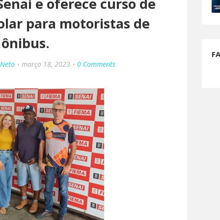
Senai e oferece curso de
olar para motoristas de
ônibus.
F
 Neto
março 18, 2023
0 Comments