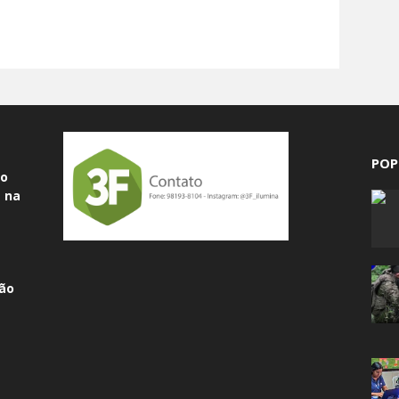
POP
do
 na
ão