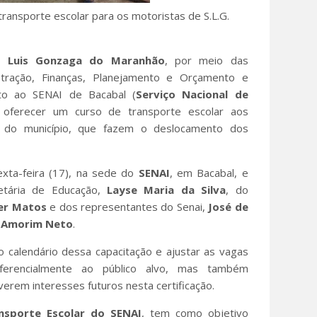
transporte escolar para os motoristas de S.L.G.
o Luis Gonzaga do
Maranhão
, por meio das
stração, Finanças, Planejamento e Orçamento e
nto ao SENAI de Bacabal (
Serviço Nacional de
a oferecer um curso de transporte escolar aos
s do município, que fazem o deslocamento dos
exta-feira (17), na sede do
SENAI
, em Bacabal, e
etária de Educação,
Layse Maria da
Silva
, do
er Matos
e dos representantes do Senai,
José de
a Amorim Neto
.
 o calendário dessa capacitação e ajustar as vagas
ferencialmente ao público alvo, mas também
erem interesses futuros nesta certificação.
nsporte Escolar do
SENAI
, tem como objetivo