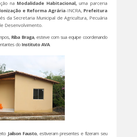
lação na
Modalidade Habitacional,
uma parceria
olonização e Reforma Agrária
-INCRA,
Prefeitura
vés da Secretaria Municipal de Agricultura, Pecuária
de Desenvolvimento.
ampos,
Riba Braga
, esteve com sua equipe coordenando
entantes do
Instituto AVA
.
eito
Jailson Fausto
, estiveram presentes e fizeram seu