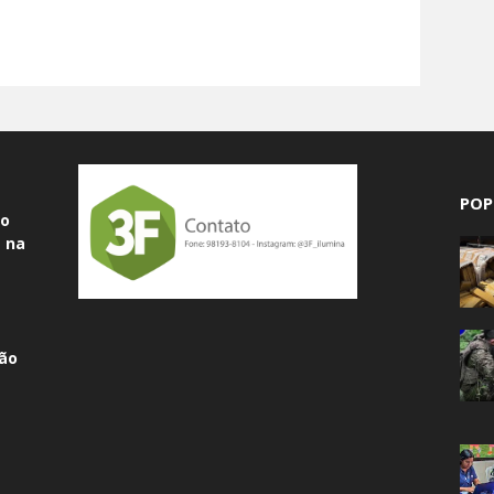
POP
do
 na
ão