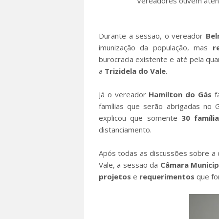
Vereadores ouvem atent
Durante a sessão, o vereador
Bel
imunização da população, mas
r
burocracia existente e até pela qu
a
Trizidela do Vale
.
Já o vereador
Hamilton do Gás
f
famílias que serão abrigadas no 
explicou que somente
30 famíli
distanciamento.
Após todas as discussões sobre a 
Vale, a sessão da
Câmara Municip
projetos
e
requerimentos
que fo