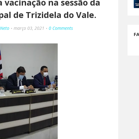
a vacinação na sessão da
l de Trizidela do Vale.
 Neto
março 03, 2021
0 Comments
F