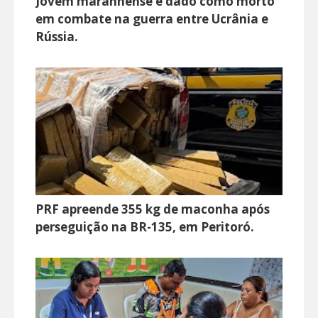
Jovem maranhense é dado como morto
em combate na guerra entre Ucrânia e
Rússia.
PRF apreende 355 kg de maconha após
perseguição na BR-135, em Peritoró.