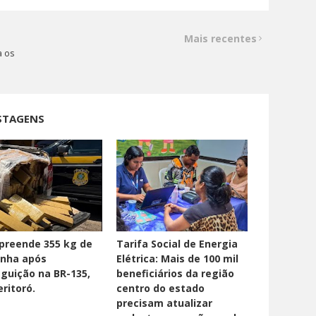
Mais recentes
a os
STAGENS
preende 355 kg de
Tarifa Social de Energia
nha após
Elétrica: Mais de 100 mil
guição na BR-135,
beneficiários da região
ritoró.
centro do estado
precisam atualizar