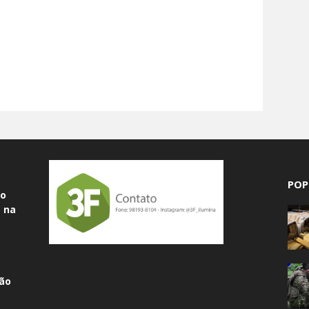
POP
do
 na
ão