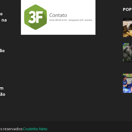
POP
do
 na
ão
am
não
os reservados:
Coutinho Neto