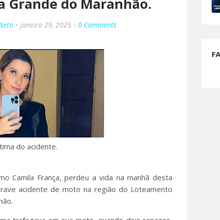
oa Grande do Maranhão.
 Neto
janeiro 29, 2025
0 Comments
F
ítima do acidente.
mo Camila França, perdeu a vida na manhã desta
 grave acidente de moto na região do Loteamento
nhão.