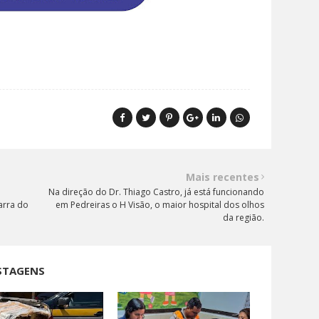
Mais recentes
m
Na direção do Dr. Thiago Castro, já está funcionando
arra do
em Pedreiras o H Visão, o maior hospital dos olhos
da região.
STAGENS