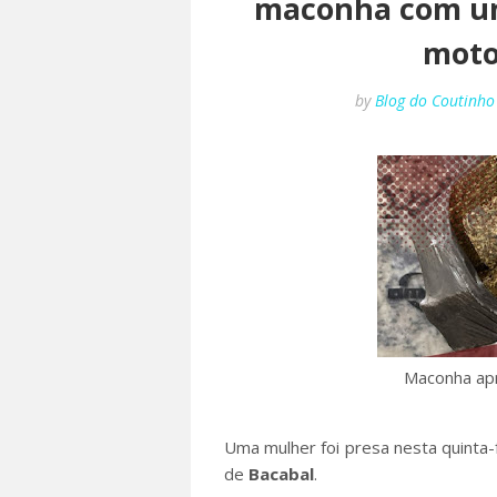
maconha com um
moto
by
Blog do Coutinho
Maconha apre
Uma mulher foi presa nesta quinta-f
de
Bacabal
.