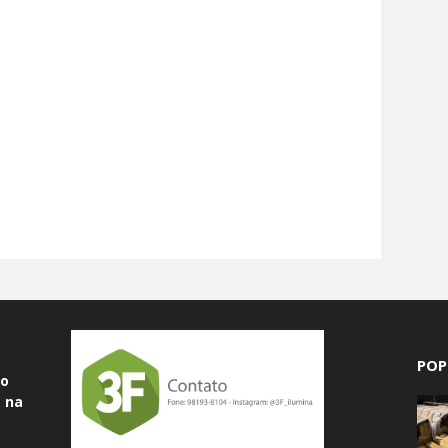
POP
do
 na