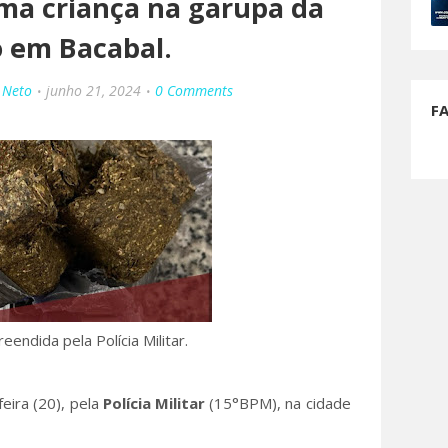
a criança na garupa da
 em Bacabal.
 Neto
junho 21, 2024
0 Comments
F
endida pela Polícia Militar.
eira (20), pela
Polícia Militar
(15°BPM), na cidade