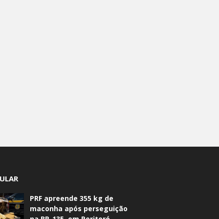
ULAR
PRF apreende 355 kg de
maconha após perseguição
na BR-135, em Peritoró.