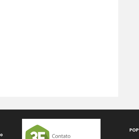
POP
do