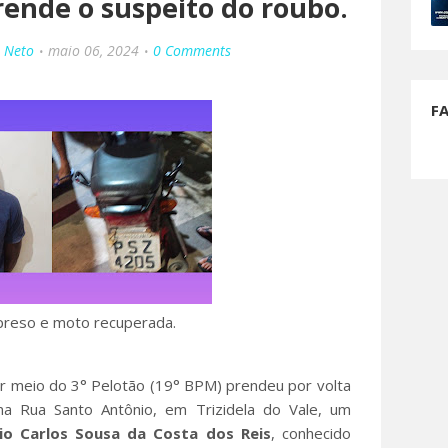
ende o suspeito do roubo.
o Neto
maio 06, 2024
0 Comments
F
 preso e moto recuperada.
or meio do 3° Pelotão (19° BPM) prendeu por volta
a Rua Santo Antônio, em Trizidela do Vale, um
io Carlos Sousa da Costa dos Reis
, conhecido