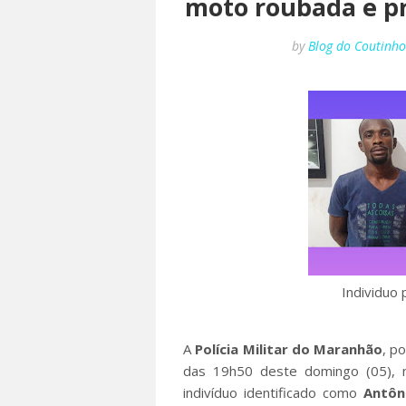
moto roubada e pr
by
Blog do Coutinh
Individuo
A
Polícia Militar do Maranhão
, p
das 19h50 deste domingo (05), n
indivíduo identificado como
Antôn