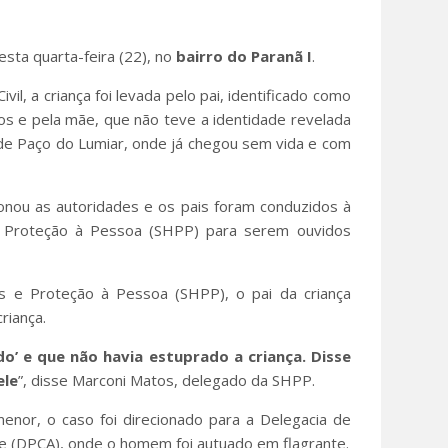
sta quarta-feira (22), no
bairro do Paranã I
.
vil, a criança foi levada pelo pai, identificado como
os e pela mãe, que não teve a identidade revelada
de Paço do Lumiar, onde já chegou sem vida e com
ionou as autoridades e os pais foram conduzidos à
e Proteção à Pessoa (SHPP) para serem ouvidos
s e Proteção à Pessoa (SHPP), o pai da criança
riança.
do’ e que não havia estuprado a criança. Disse
ele
”, disse Marconi Matos, delegado da SHPP.
menor, o caso foi direcionado para a Delegacia de
te (DPCA), onde o homem foi autuado em flagrante.