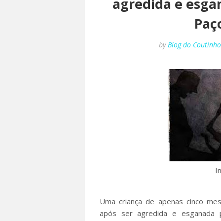
agredida e esga
Paç
by
Blog do Coutinh
I
Uma criança de apenas cinco mes
após ser agredida e esganada 