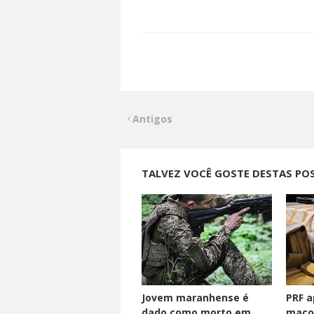
Antigos
TALVEZ VOCÊ GOSTE DESTAS PO
Jovem maranhense é
PRF a
dado como morto em
maco