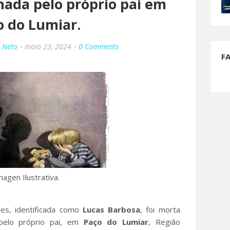
nada pelo próprio pai em
o do Lumiar.
o Neto
maio 23, 2024
0 Comments
F
magen Ilustrativa.
es, identificada como
Lucas Barbosa
, foi morta
pelo próprio pai, em
Paço
do Lumiar
, Região