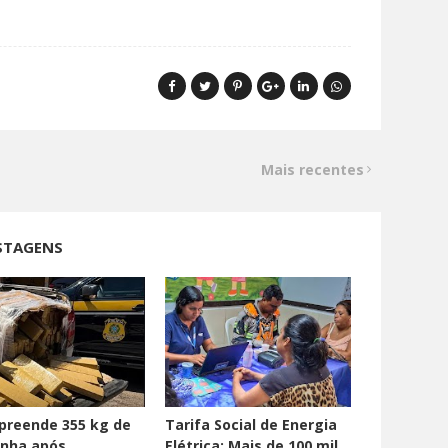
Mais recentes
STAGENS
preende 355 kg de
Tarifa Social de Energia
nha após
Elétrica: Mais de 100 mil