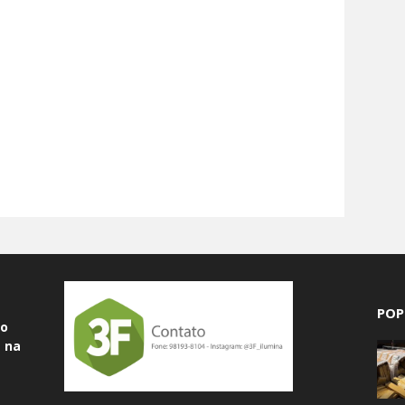
POP
do
 na