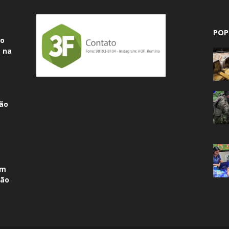
POP
do
 na
ão
am
não