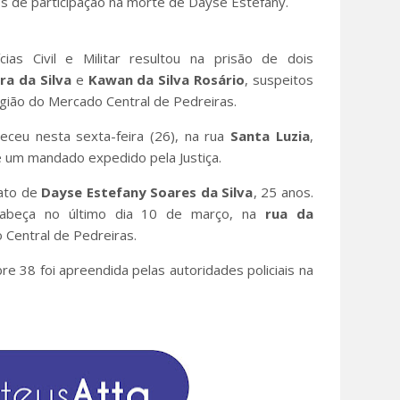
os de participação na morte de Dayse Estefany.
ias Civil e Militar resultou na prisão de dois
ra da Silva
e
Kawan
da
Silva Rosário
, suspeitos
gião do Mercado Central de Pedreiras.
teceu nesta sexta-feira (26), na rua
Santa Luzia
,
e um mandado expedido pela Justiça.
nato de
Dayse
Estefany Soares da Silva
, 25 anos.
cabeça no último dia 10 de março, na
rua da
 Central de Pedreiras.
e 38 foi apreendida pelas autoridades policiais na