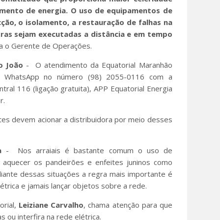
imento de energia. O uso de equipamentos de
ão, o isolamento, a restauração de falhas na
bras sejam executadas a distância e em tempo
ca o Gerente de Operações.
o João
- O atendimento da Equatorial Maranhão
la WhatsApp no número (98) 2055-0116 com a
ntral 116 (ligação gratuita), APP Equatorial Energia
r.
tes devem acionar a distribuidora por meio desses
a
- Nos arraiais é bastante comum o uso de
a aquecer os pandeirões e enfeites juninos como
diante dessas situações a regra mais importante é
trica e jamais lançar objetos sobre a rede.
orial,
Leiziane
Carvalho
, chama atenção para que
s ou interfira na rede elétrica.