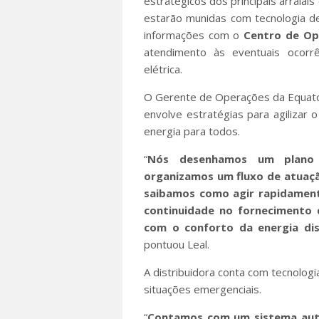
estratégicos dos principais arraiai
estarão munidas com tecnologia de 
informações com o
Centro
de Op
atendimento às eventuais ocorrê
elétrica.
O Gerente de Operações da Equato
envolve estratégias para agilizar
energia para todos.
“
Nós desenhamos um plano r
organizamos um fluxo de atuaçã
saibamos como agir rapidament
continuidade no fornecimento d
com o conforto da energia di
pontuou Leal.
A distribuidora conta com tecnologi
situações emergenciais.
“
Contamos com um sistema auto