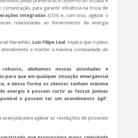
s definidos pelas prefeituras e Governo do Estado e
comunicação, para garantir eficiência na troca de
erações Integradas
(COI) e, com isso, agilizar o
ncias relacionadas ao fornecimento da energia
rial Maranhão,
Luis Filipe Leal
, explica que o plano
 o atendimento e manter a máxima continuidade de
obusto, alinhamos nossas atividades e
o para que em qualquer situação emergencial
e, e dessa forma os clientes tenham máxima
e energia e possam curtir as festas juninas
sponível e possam ter um atendimento ágil
”,
a avançada para agilizar as resoluções de possíveis
matizado que proporciona maior celeridade