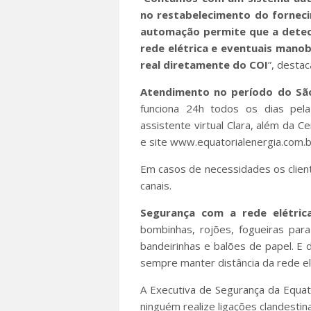
no restabelecimento do fornec
automação permite que a detecç
rede elétrica e eventuais mano
real diretamente do COI
”, desta
Atendimento no período do Sã
funciona 24h todos os dias pe
assistente virtual Clara, além da Ce
e site www.equatorialenergia.com.b
Em casos de necessidades os clien
canais.
Segurança com a rede elétric
bombinhas, rojões, fogueiras par
bandeirinhas e balões de papel. E 
sempre manter distância da rede elé
A Executiva de Segurança da Equat
ninguém realize ligações clandestina