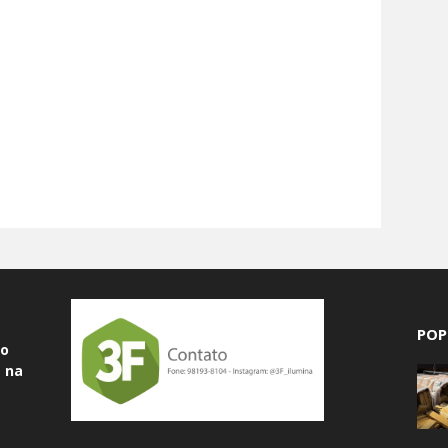
POP
do
 na