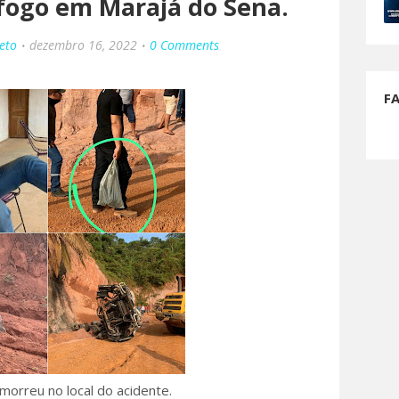
fogo em Marajá do Sena.
eto
dezembro 16, 2022
0 Comments
F
morreu no local do acidente.