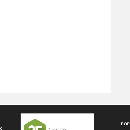
POP
do