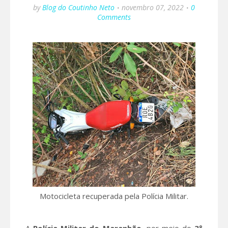
by
Blog do Coutinho Neto
novembro 07, 2022
0
Comments
Motocicleta recuperada pela Polícia Militar.
A
Polícia Militar do Maranhão
, por meio do
3°