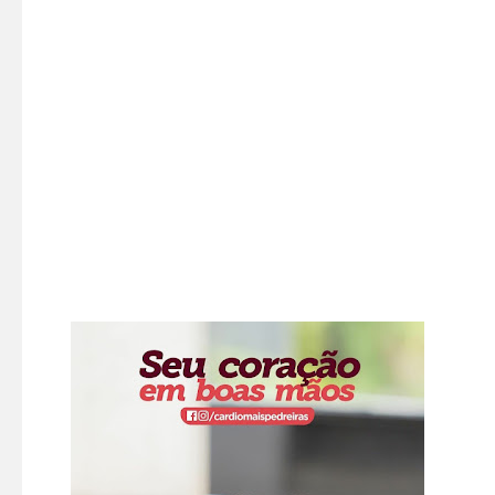
são convencidos a fazer uma transferência
via
Pix
para reservar a suposta mercadoria,
que nunca será entregue.
É preciso muita atenção antes de efetuar a
compra, verificando a procedência da
mercadoria e da pessoa que está oferecendo
o produto. Não transferir qualquer quantia
sem antes ter certeza que a mercadoria
existe, é fundamental para não cair no golpe.