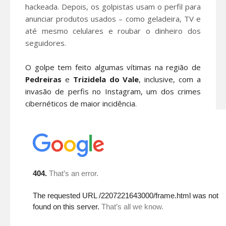
hackeada. Depois, os golpistas usam o perfil para
anunciar produtos usados – como geladeira, TV e
até mesmo celulares
e roubar o dinheiro dos
seguidores.
O golpe tem feito algumas vítimas na região de
Pedreiras
e
Trizidela do Vale
, inclusive, com a
invasão de perfis no Instagram, um dos crimes
cibernéticos de maior incidência.
Com bastante lábia, a oferta falsa de
produ
tos no
Instagram
é sempre
acompanhada de uma desculpa para justificar
a venda. Seja porque a pessoa está de
mudança e precisa vender os móveis com
urgência, ou simplesmente porque está
desapegando do produto.
Atraídos pelo preço, os seguidores da vítima