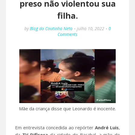
preso não violentou sua
filha.
by
Blog do Coutinho Neto
julho 10, 2022
0
Comments
Mãe da criança disse que Leonardo é inocente.
Em entrevista concedida ao repórter
André Luis
,
da
TV Difisora
da cidade de Bacabal, a mãe de