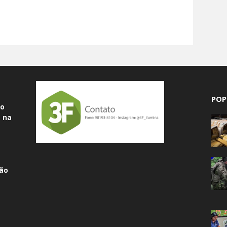
POP
do
 na
ão