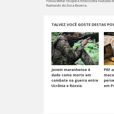
Polícia Militar recupera motocicleta roubada 
Raimundo do Doca Bezerra.
TALVEZ VOCÊ GOSTE DESTAS PO
Jovem maranhense é
PRF a
dado como morto em
maco
combate na guerra entre
perse
Ucrânia e Rússia.
em Pe