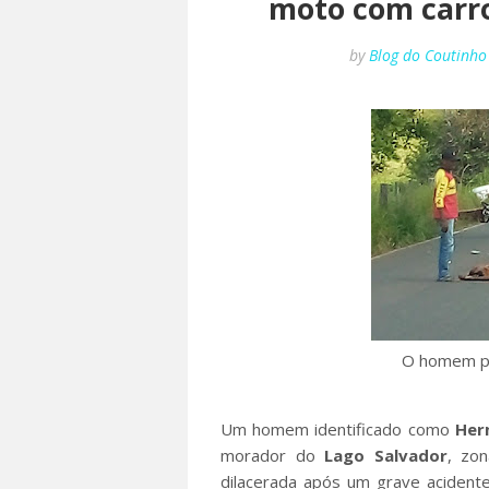
moto com carro
by
Blog do Coutinho
O homem pe
Um homem identificado como
Her
morador do
Lago
Salvador
, zo
dilacerada após um grave acident