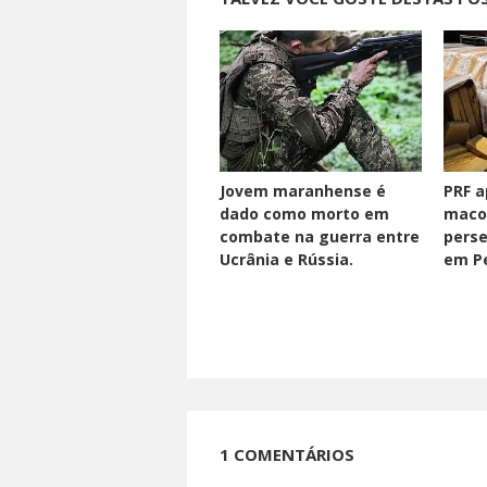
Jovem maranhense é
PRF a
dado como morto em
maco
combate na guerra entre
perse
Ucrânia e Rússia.
em Pe
1 COMENTÁRIOS