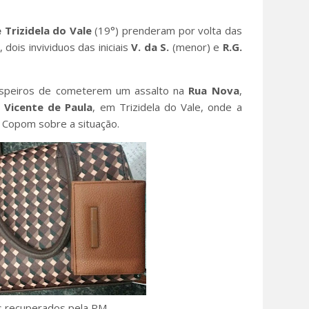
 Trizidela do Vale
(19°) prenderam por volta das
dois invividuos das iniciais
V. da
S.
(menor) e
R.G.
uspeiros de cometerem um assalto na
Rua Nova
,
 Vicente de Paula
, em Trizidela do Vale, onde a
ia Copom sobre a situação.
 recuperados pela PM.