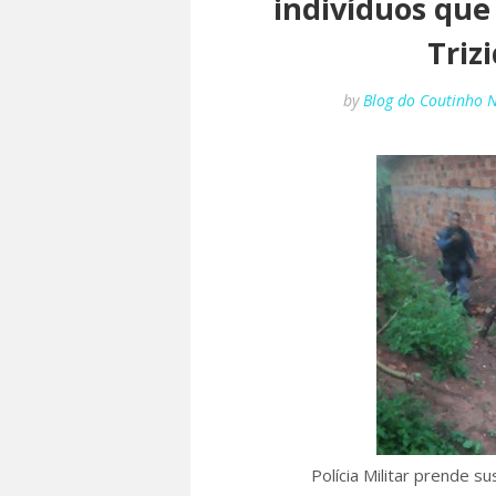
indivíduos qu
Triz
by
Blog do Coutinho 
Polícia Militar prende s