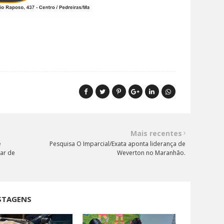
Mais recentes
e
Pesquisa O Imparcial/Exata aponta liderança de
lar de
Weverton no Maranhão.
STAGENS