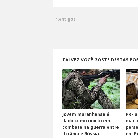
Antigos
TALVEZ VOCÊ GOSTE DESTAS PO
Jovem maranhense é
PRF a
dado como morto em
maco
combate na guerra entre
perse
Ucrânia e Rússia.
em Pe