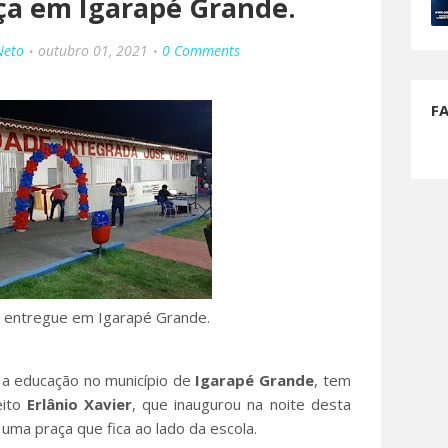
ça em Igarapé Grande.
Neto
outubro 01, 2021
0 Comments
F
i entregue em Igarapé Grande.
s a educação no município de
Igarapé Grande
, tem
eito
Erlânio Xavier
, que inaugurou na noite desta
 uma praça que fica ao lado da escola.