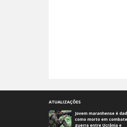
ATUALIZAÇÕES
Jovem maranhense é da
como morto em combate
guerra entre Ucrânia e