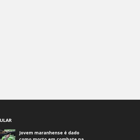
ULAR
Jovem maranhense é dado
como morto em combate na