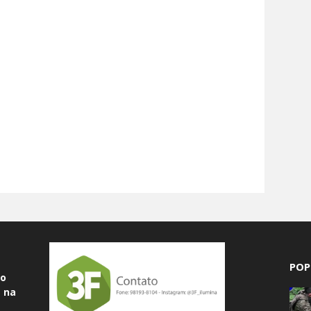
POP
do
 na