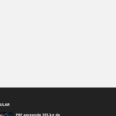
ULAR
PRF apreende 355 kg de