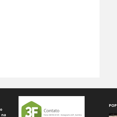
POP
do
 na