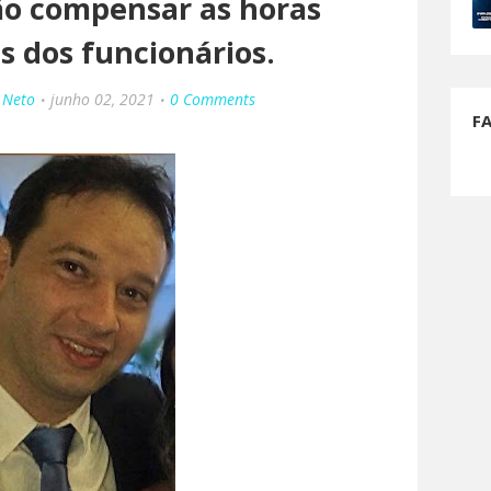
rão compensar as horas
s dos funcionários.
 Neto
junho 02, 2021
0 Comments
F