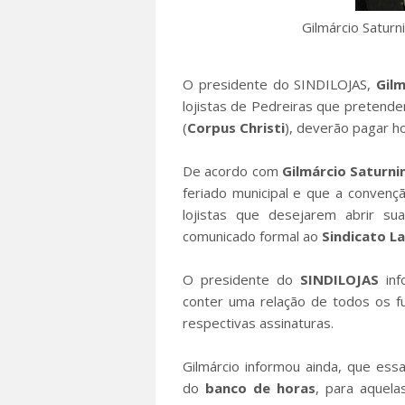
Gilmárcio Saturn
O presidente do SINDILOJAS,
Gilm
lojistas de Pedreiras que pretendem
(
Corpus Christi
), deverão pagar ho
De acordo com
Gilmárcio Saturni
feriado municipal e que a conven
lojistas que desejarem abrir s
comunicado formal ao
Sindicato L
O presidente do
SINDILOJAS
inf
conter uma relação de todos os fu
respectivas assinaturas.
Gilmárcio informou ainda, que es
do
banco de horas
, para aquel