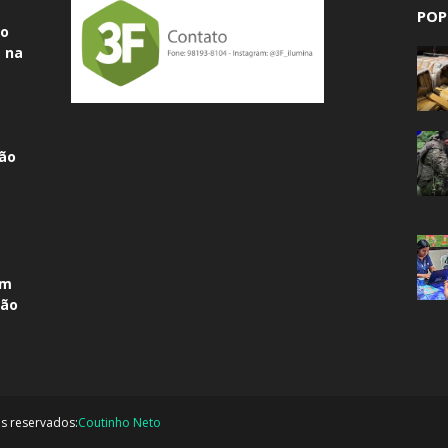
POP
do
 na
ão
am
não
os reservados:
Coutinho Neto