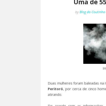
Uma de 55 
by
Blog do Coutinho
Im
Duas mulheres foram baleadas na 
Peritoró
, por cerca de cinco hom
atirando.
De acordo com as informações,