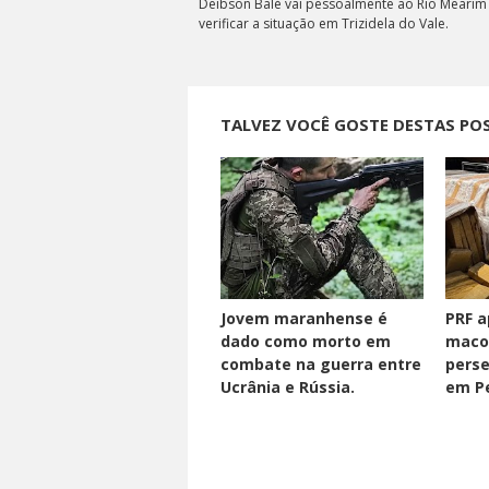
Deibson Balé vai pessoalmente ao Rio Mearim
verificar a situação em Trizidela do Vale.
TALVEZ VOCÊ GOSTE DESTAS PO
Jovem maranhense é
PRF a
dado como morto em
maco
combate na guerra entre
perse
Ucrânia e Rússia.
em Pe