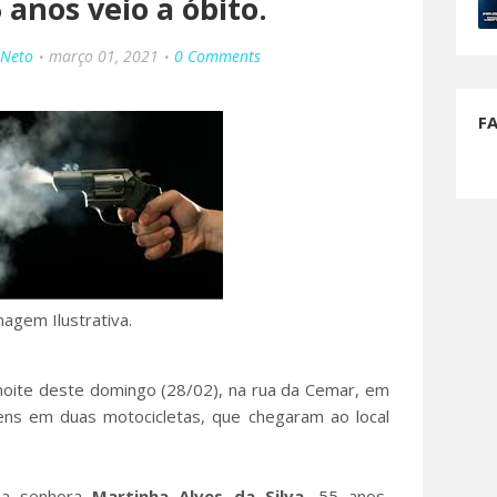
anos veio a óbito.
 Neto
março 01, 2021
0 Comments
F
agem Ilustrativa.
noite deste domingo (28/02), na rua da Cemar, em
ens em duas motocicletas, que chegaram ao local
 a senhora
Martinha
Alves da Silva
, 55 anos,