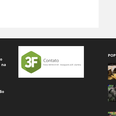
POP
do
 na
ão