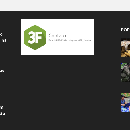
POP
do
 na
ão
am
não