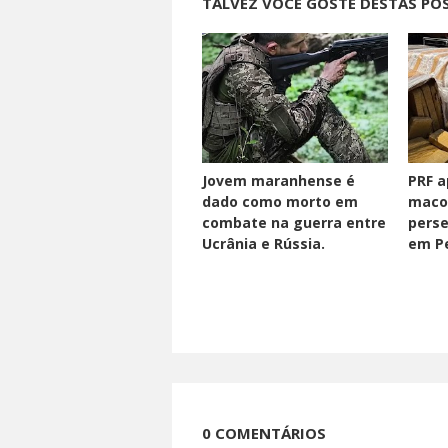
TALVEZ VOCÊ GOSTE DESTAS PO
Jovem maranhense é
PRF a
dado como morto em
maco
combate na guerra entre
perse
Ucrânia e Rússia.
em Pe
0 COMENTÁRIOS