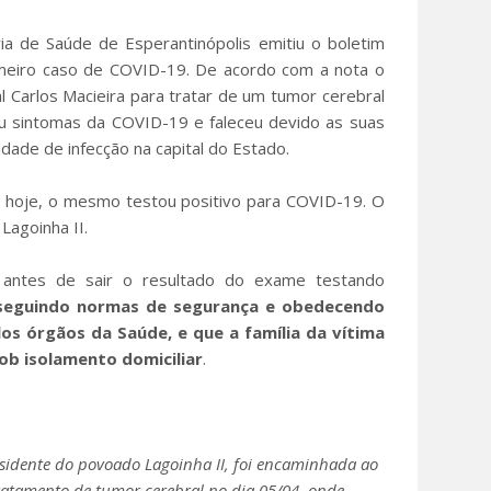
ria de Saúde de Esperantinópolis emitiu o boletim
imeiro caso de COVID-19. De acordo com a nota o
l Carlos Macieira para tratar de um tumor cerebral
 sintomas da COVID-19 e faleceu devido as suas
idade de infecção na capital do Estado.
 hoje, o mesmo testou positivo para COVID-19. O
Lagoinha II.
 antes de sair o resultado do exame testando
 seguindo normas de segurança e obedecendo
os órgãos da Saúde, e que a família da vítima
b isolamento domiciliar
.
residente do povoado Lagoinha II, foi encaminhada ao
tratamento de tumor cerebral no dia 05/04, onde