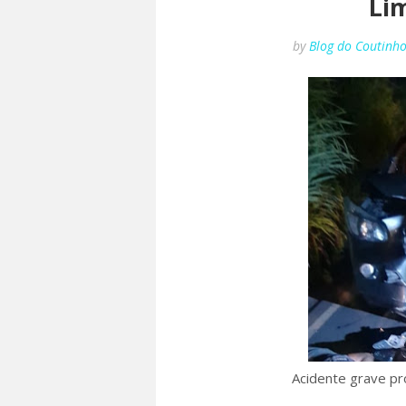
Li
by
Blog do Coutinh
Acidente grave p