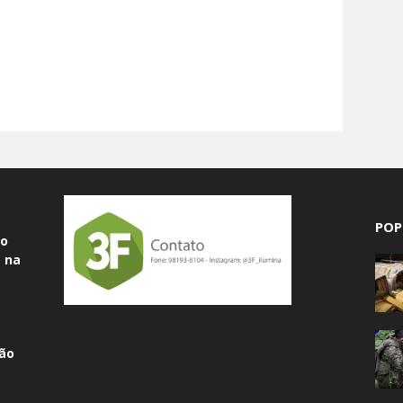
POP
do
 na
ão