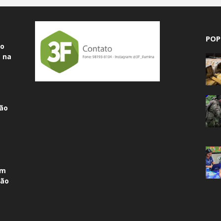
POP
do
 na
ão
am
não