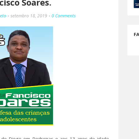
cisco Soares.
Neto
setembro 18, 2019
0 Comments
F
o do Diogo em Pedreiras e aos 13 anos de idade