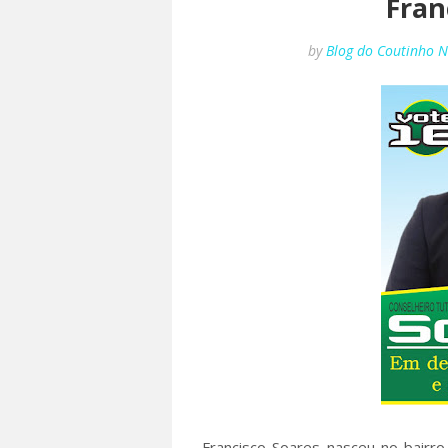
Fran
by
Blog do Coutinho 
Francisco Soares nasceu no bairr