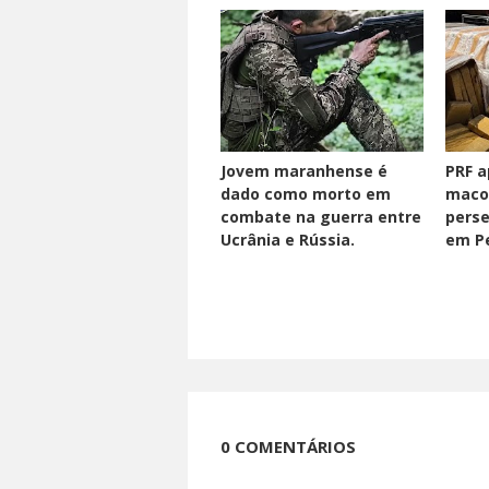
Jovem maranhense é
PRF a
dado como morto em
maco
combate na guerra entre
perse
Ucrânia e Rússia.
em Pe
0 COMENTÁRIOS