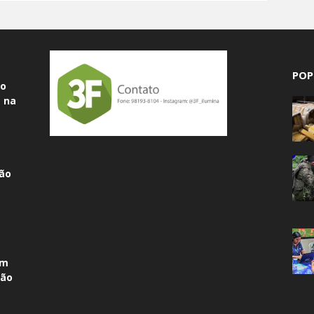
POP
do
 na
ão
am
não