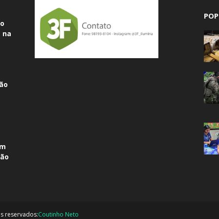
POP
do
 na
ão
am
não
os reservados:
Coutinho Neto